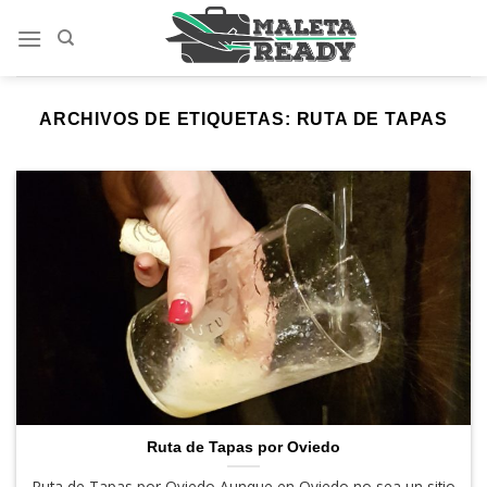
Saltar
al
contenido
ARCHIVOS DE ETIQUETAS:
RUTA DE TAPAS
Ruta de Tapas por Oviedo
Ruta de Tapas por Oviedo Aunque en Oviedo no sea un sitio