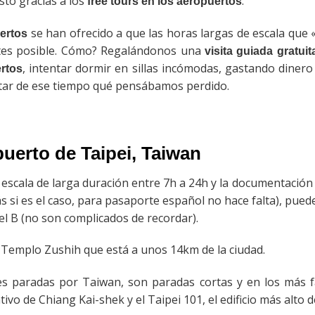
sto gracias a los
.
free tours en los aeropuertos
se han ofrecido a que las horas largas de escala que
ertos
ntes posible. Cómo? Regalándonos una
visita guiada gratuit
, intentar dormir en sillas incómodas, gastando diner
ertos
utar de ese tiempo qué pensábamos perdido.
puerto de
Taipei
, Taiwan
escala de larga duración entre 7h a 24h y la documentación
ás si es el caso, para pasaporte español no hace falta), pue
 el B (no son complicados de recordar).
el Templo Zushih que está a unos 14km de la ciudad.
tes paradas por Taiwan, son paradas cortas y en los más 
de Chiang Kai-shek y el Taipei 101, el edificio más alto de