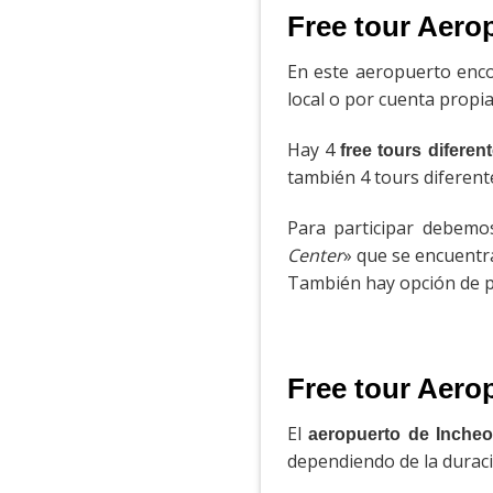
Free tour Aero
En este aeropuerto enc
local o por cuenta propia
Hay 4
free tours diferen
también 4 tours diferen
Para participar debemos
Center
» que se encuentra
También hay opción de p
Free tour Aerop
El
aeropuerto de Inche
dependiendo de la duraci