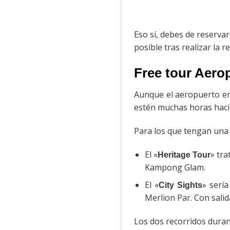
Eso sí, debes de reserva
posible tras realizar la r
Free tour Aero
Aunque el aeropuerto en
estén muchas horas hacie
Para los que tengan una e
El «
» tra
Heritage Tour
Kampong Glam.
El «
» serí
City Sights
Merlion Par. Con salid
Los dos recorridos duran