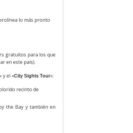
aerolínea lo más pronto
s gratuitos para los que
r en este país).
» y el «
«:
City Sights Tour
colorido recinto de
y the Bay y también en