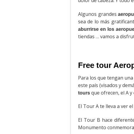
dolor de cabeza. Y todo e
Algunos grandes
aeropu
sea de lo más gratifica
aburrirse en los aeropu
tiendas … vamos a disfr
Free tour Aero
Para los que tengan una 
este país (visados y dem
que ofrecen, el A y
tours
El Tour A te lleva a ver 
El Tour B hace diferen
Monumento conmemorativo 