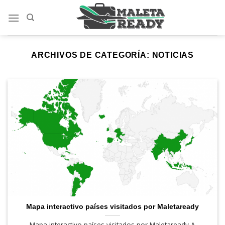
Saltar
al
contenido
ARCHIVOS DE CATEGORÍA:
NOTICIAS
Mapa interactivo países visitados por Maletaready
Mapa interactivo países visitados por Maletaready A