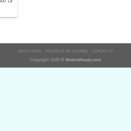
500: La
AVISO LEGAL
POLÍTICAS DE COOKIES
CONTACTO
Copyright 2026 ©
MaletaReady.com