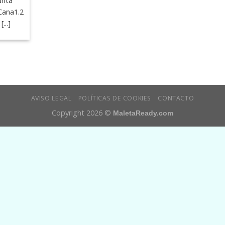
unta
Cana1.2
...]
AVISO LEGAL
POLÍTICAS DE COOKIES
CONTACTO
Copyright 2026 ©
MaletaReady.com