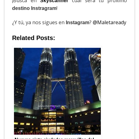
¡Busca en
cuál será tu próximo
Skyscanner
!
destino Instragram
¿Y tú, ya nos sigues en
?
@Maletaready
Instagram
Related Posts: