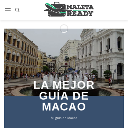
Saltar
al
contenido
LA MEJOR
GUÍA DE
MACAO
Mi guía de Macao