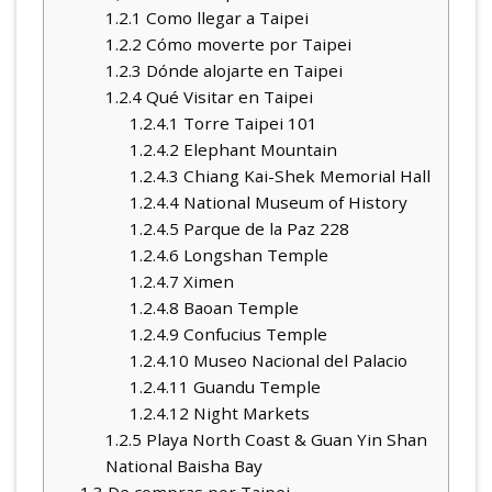
1.2.1
Como llegar a Taipei
1.2.2
Cómo moverte por Taipei
1.2.3
Dónde alojarte en Taipei
1.2.4
Qué Visitar en Taipei
1.2.4.1
Torre Taipei 101
1.2.4.2
Elephant Mountain
1.2.4.3
Chiang Kai-Shek Memorial Hall
1.2.4.4
National Museum of History
1.2.4.5
Parque de la Paz 228
1.2.4.6
Longshan Temple
1.2.4.7
Ximen
1.2.4.8
Baoan Temple
1.2.4.9
Confucius Temple
1.2.4.10
Museo Nacional del Palacio
1.2.4.11
Guandu Temple
1.2.4.12
Night Markets
1.2.5
Playa North Coast & Guan Yin Shan
National Baisha Bay