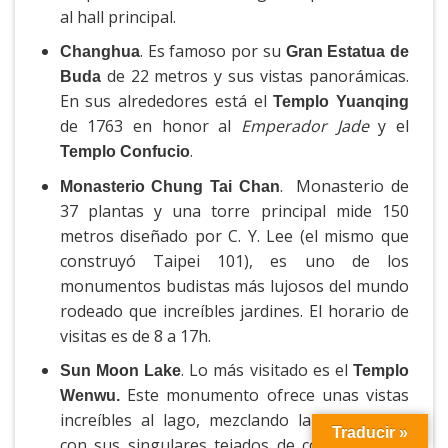
al hall principal.
. Es famoso por su
Changhua
Gran Estatua de
de 22 metros y sus vistas panorámicas.
Buda
En sus alrededores está el
Templo Yuanqing
de 1763 en honor al
Emperador Jade
y el
.
Templo Confucio
. Monasterio de
Monasterio Chung Tai Chan
37 plantas y una torre principal mide 150
metros diseñado por C. Y. Lee (el mismo que
construyó Taipei 101), es uno de los
monumentos budistas más lujosos del mundo
rodeado que increíbles jardines. El horario de
visitas es de 8 a 17h.
. Lo más visitado es el
Sun Moon Lake
Templo
Este monumento ofrece unas vistas
Wenwu.
increíbles al lago, mezclando la panorámica
Traducir »
con sus singulares tejados de color naranja.