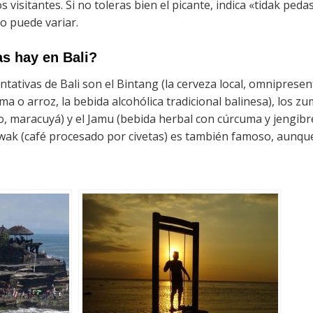
os visitantes. Si no toleras bien el picante, indica «tidak peda
o puede variar.
as hay en Bali?
ativas de Bali son el Bintang (la cerveza local, omnipresent
a o arroz, la bebida alcohólica tradicional balinesa), los z
, maracuyá) y el Jamu (bebida herbal con cúrcuma y jengibre,
Luwak (café procesado por civetas) es también famoso, aunqu