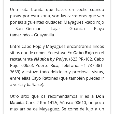
Una ruta bonita que haces en coche cuando
pasas por esta zona, son las carreteras que van
por las siguientes ciudades: Mayagüez -cabo rojo
– San Germán – Lajas – Guánica – Playa
tamarindo – Guayanilla.
Entre Cabo Rojo y Mayagüez encontraréis lindos
sitios donde comer. Yo estuve En
en el
Cabo Rojo
restaurante
, (623 PR-102, Cabo
Náutica by Polys
Rojo, 00623, Puerto Rico, Teléfono: +1 787-381-
7659) y estuvo todo delicioso y preciosas vistas,
entre ellas Cayo Ratones (que también puedes ir
a verla y bañarte).
Otro sitio que os recomendamos ir es a
Don
, Carr. 2 Km 141.5, Añasco 00610, un poco
Maceta
más arriba de Mayagüez. Se come de lujo a un