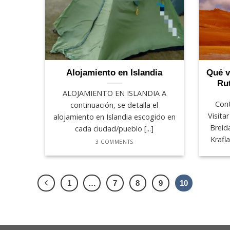
Alojamiento en Islandia
Qué v
Rut
ALOJAMIENTO EN ISLANDIA A
Cont
continuación, se detalla el
Visita
alojamiento en Islandia escogido en
Breid
cada ciudad/pueblo [...]
Krafla
3 COMMENTS
1
…
7
8
9
10